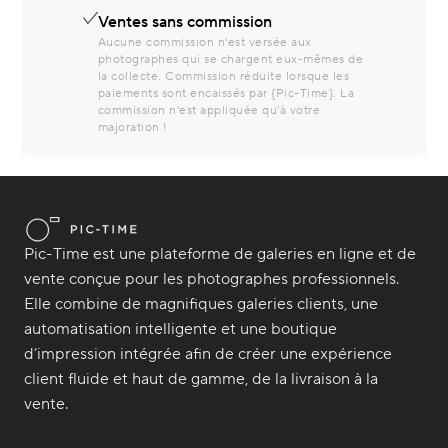
Ventes sans commission
Aucune commission n'est versée aux
photographes qui se chargent eux-mêmes de
la collecte. Commission réduite lorsque les
paiements sont encaissés par {Pic-Time}. La
commission n'est appliquée qu'à votre
majoration !
Pic-Time est une plateforme de galeries en ligne et de
vente conçue pour les photographes professionnels.
Elle combine de magnifiques galeries clients, une
automatisation intelligente et une boutique
d’impression intégrée afin de créer une expérience
client fluide et haut de gamme, de la livraison à la
vente.