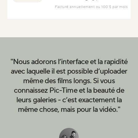
Facturé annuellement ou 100 $ par mois
ue
"Nous adorons l’interface et la rapidité
avec laquelle il est possible d’uploader
"
même des films longs. Si vous
,
connaissez Pic-Time et la beauté de
e
la
leurs galeries - c’est exactement la
même chose, mais pour la vidéo."