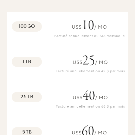
10
100 GO
US$
/ MO
Facturé annuellement ou $
16
mensuelle
25
1 TB
US$
/ MO
Facturé annuellement ou 42 $ par mois
40
2.5 TB
US$
/ MO
Facturé annuellement ou 66 $ par mois
60
5 TB
US$
/ MO